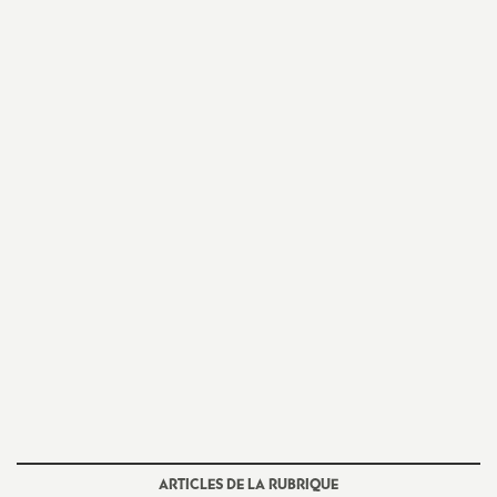
e
m
e
n
t
s
d
e
S
ARTICLES DE LA RUBRIQUE