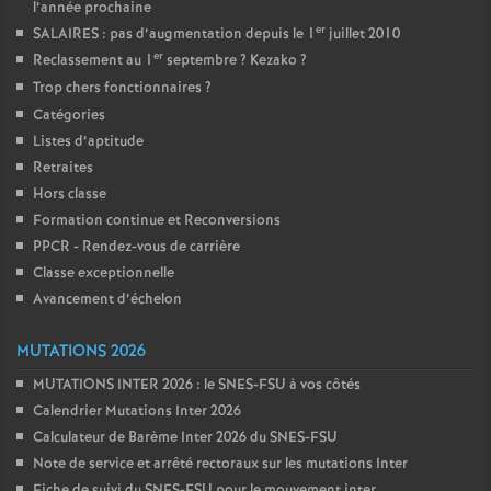
l’année prochaine
é
er
SALAIRES : pas d’augmentation depuis le 1
juillet 2010
er
Reclassement au 1
septembre
? Kezako
?
O
Trop chers fonctionnaires
?
Catégories
r
Listes d’aptitude
Retraites
l
Hors classe
Formation continue et Reconversions
é
PPCR - Rendez-vous de carrière
Classe exceptionnelle
Avancement d’échelon
a
MUTATIONS 2026
n
MUTATIONS INTER 2026 : le SNES-FSU à vos côtés
Calendrier Mutations Inter 2026
s
Calculateur de Barème Inter 2026 du SNES-FSU
Note de service et arrêté rectoraux sur les mutations Inter
T
Fiche de suivi du SNES-FSU pour le mouvement inter