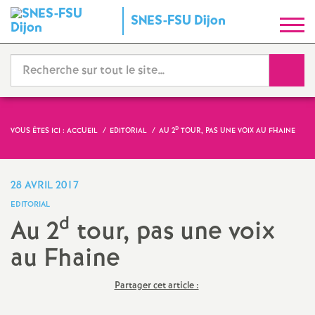
S
SNES-FSU Dijon
y
Reche
n
d
D
VOUS ÊTES ICI :
ACCUEIL
EDITORIAL
AU 2
TOUR, PAS UNE VOIX AU FHAINE
i
28 AVRIL 2017
c
EDITORIAL
d
Au 2
tour, pas une voix
a
au Fhaine
t
Partager cet article :
N