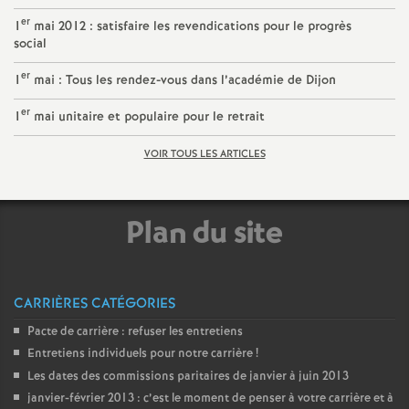
e
er
1
mai 2012 : satisfaire les revendications pour le progrès
social
c
er
1
mai : Tous les rendez-vous dans l’académie de Dijon
o
er
1
mai unitaire et populaire pour le retrait
n
VOIR TOUS LES ARTICLES
d
Plan du site
d
e
CARRIÈRES CATÉGORIES
Pacte de carrière : refuser les entretiens
g
Entretiens individuels pour notre carrière
!
Les dates des commissions paritaires de janvier à juin 2013
r
janvier-février 2013 : c’est le moment de penser à votre carrière et à