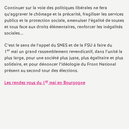
e
Continuer sur la voie des politiques libérales ne fera
s
qu’aggraver le chômage et la précarité, fragiliser les services
publics et la protection sociale, amenuiser l’égalité de toutes
E
et tous face aux droits élémentaires, renforcer les inégalités
sociales...
n
C’est le sens de l’appel du SNES et de la FSU à faire du
er
1
mai un grand rassemblement revendicatif, dans l’unité la
s
plus large, pour une société plus juste, plus égalitaire et plus
solidaire, et pour dénoncer l’idéologie du Front National
e
présent au second tour des élections.
er
Les rendez vous du 1
mai en Bourgogne
i
g
n