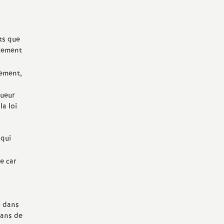
ts que
tement
tement,
gueur
la loi
 qui
e car
l dans
dans de