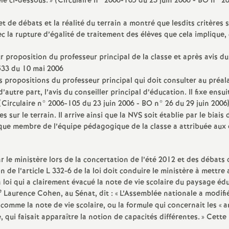
lé ci-dessous.
» (Circulaire n° 2006-105 du 23 juin 2006 - BO n° 2
jet de débats et la réalité du terrain a montré que lesdits critères 
ec la rupture d’égalité de traitement des élèves que cela implique,
ur proposition du professeur principal de la classe et après avis du
533 du 10 mai 2006
es propositions du professeur principal qui doit consulter au préal
utre part, l’avis du conseiller principal d’éducation. Il fixe ensui
 (Circulaire n° 2006-105 du 23 juin 2006 - BO n° 26 du 29 juin 2006)
 sur le terrain. Il arrive ainsi que la NVS soit établie par le biais 
haque membre de l’équipe pédagogique de la classe a attribuée aux 
 le ministère lors de la concertation de l’été 2012 et des débats 
on de l’article L 332-6 de la loi doit conduire le ministère à mettre 
 loi qui a clairement évacué la note de vie scolaire du paysage édu
e
Laurence Cohen, au Sénat, dit : «
L’Assemblée nationale a modifié
comme la note de vie scolaire, ou la formule qui concernait les «
a
 qui faisait apparaître la notion de capacités différentes.
» Cette