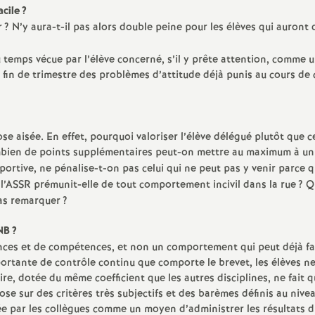
acile
?
r
? N’y aura-t-il pas alors double peine pour les élèves qui auront d
u temps vécue par l’élève concerné, s’il y prête attention, comme 
en fin de trimestre des problèmes d’attitude déjà punis au cours de 
se aisée. En effet, pourquoi valoriser l’élève délégué plutôt que ce
bien de points supplémentaires peut-on mettre au maximum à un
 sportive, ne pénalise-t-on pas celui qui ne peut pas y venir parce qu
 l’ASSR prémunit-elle de tout comportement incivil dans la rue
? Q
pas remarquer
?
DNB
?
ances et de compétences, et non un comportement qui peut déjà fa
mportante de contrôle continu que comporte le brevet, les élèves n
aire, dotée du même coefficient que les autres disciplines, ne fait 
ose sur des critères très subjectifs et des barèmes définis au nivea
rée par les collègues comme un moyen d’administrer les résultats 