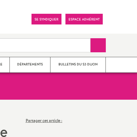
Visitez
SE SYNDIQUER
ESPACE ADHÉRENT
notre
page
Facebook
Recherche sur le 
LE
DÉPARTEMENTS
BULLETINS DU S3 DIJON
trative
Côte-d’Or
du SNES
Nièvre
Partager cet article :
Saône-et-Loire
de
SU 2018