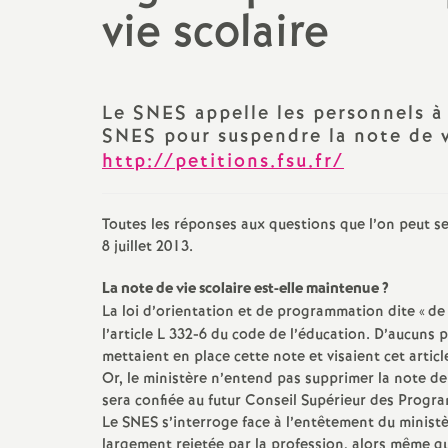
N
vie scolaire
Hors classe
Ser
a
Listes d’aptitude
Sta
sta
t
PPCR - Rendez-vous de
Le SNES appelle les personnels à
carrière
SNES pour suspendre la note de v
TZ
i
http://petitions.fsu.fr/
Retraites
Cir
o
Toutes les réponses aux questions que l’on peut se 
Circulaires/Notes services
8 juillet 2013.
n
La note de vie scolaire est-elle maintenue
?
a
La loi d’orientation et de programmation dite «
de
l’article L 332-6 du code de l’éducation. D’aucuns 
l
mettaient en place cette note et visaient cet arti
Or, le ministère n’entend pas supprimer la note de 
sera confiée au futur Conseil Supérieur des Progr
d
Le SNES s’interroge face à l’entêtement du ministèr
largement rejetée par la profession, alors même qu’e