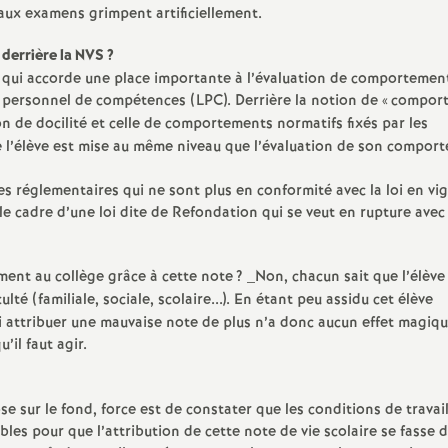
 aux examens grimpent artificiellement.
 derrière la NVS
?
n qui accorde une place importante à l’évaluation de comportemen
t personnel de compétences (LPC). Derrière la notion de «
compor
tion de docilité et celle de comportements normatifs fixés par les
 de l’élève est mise au même niveau que l’évaluation de son compor
es réglementaires qui ne sont plus en conformité avec la loi en vi
le cadre d’une loi dite de Refondation qui se veut en rupture avec 
ement au collège grâce à cette note
? _Non, chacun sait que l’élève
ulté (familiale, sociale, scolaire...). En étant peu assidu cet élève
i attribuer une mauvaise note de plus n’a donc aucun effet magiqu
u’il faut agir.
ose sur le fond, force est de constater que les conditions de travai
bles pour que l’attribution de cette note de vie scolaire se fasse 