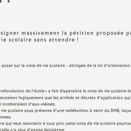
vice partagé
Congrès SNES-FSU 
tuts, services, décrets
Formation syndical
tutaires, VS
 signer massivement la pétition proposée pa
Instances académiq
ie scolaire sans attendre
!
R
culaires/Notes services
poser sur la note de vie scolaire - abrogée de la loi d’orientation
 refondation de l’école
» a fait disparaître la note de vie scolaire d
pensaient logiquement que les arrêtés et décrets d’application qui
cle tomberaient d’eux-mêmes.
vie scolaire sous prétexte d’une redéfinition à venir du DNB, laqu
ammes.
e qui veut maintenir à tout prix cette note de vie scolaire pourta
lle n’a plus d’assise législative.