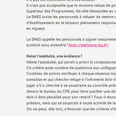
r
n’a pas été contredite lors des débats.
Il n’est pas acceptable que le ministre refuse de 
é
Supérieur des Programmes, fût-elle demandée en 
Le SNES invite les personnels à refuser de mettre ce
d’établissement en le laissant pleinement responsab
d
en vigueur.
e
Le SNES appelle les personnels à signer massiveme
scolaire sans attendre
!
http://petitions.fsu.fr/
D
Noter l’assiduité, une évidence
?
Même l’assiduité, qui paraît a priori la composant
i
Ce critère pose nombre de questions aux collègues
Combien de points attribuer à chaque absence inju
j
somatise et qui cherche refuge à l’infirmerie doit
juger s’il a cherché à se soustraire au contrôle prév
o
devant le bureau du CPE pour faire justifier une abs
doit-il être pénalisé pour son retard
? Faut-il don
présent, mais qui se soustrait à toute activité de la
n
On ne peut, dès lors, s’étonner que les critères d