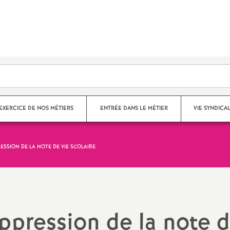
EXERCICE DE NOS MÉTIERS
ENTRÉE DANS LE MÉTIER
VIE SYNDICA
ESSION DE LA NOTE DE VIE SCOLAIRE
tenus - Disciplines -
Commission Adminis
tiques professionnelles
Académique (CAA) 
umentalistes - CDI
Congrès 2021
uppression de la note 
té au travail
Congrès du SNES-F