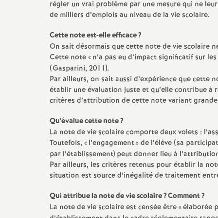
régler un vrai problème par une mesure qui ne leur
e
de milliers d’emplois au niveau de la vie scolaire.
m
Cette note est-elle efficace
?
On sait désormais que cette note de vie scolaire ne
Cette note «
n’a pas eu d’impact significatif sur l
e
(Gasparini, 2011).
Par ailleurs, on sait aussi d’expérience que cette
n
établir une évaluation juste et qu’elle contribue à r
critères d’attribution de cette note variant grand
t
Qu’évalue cette note
?
La note de vie scolaire comporte deux volets : l’ass
s
Toutefois, «
l’engagement
» de l’élève (sa particip
par l’établissement) peut donner lieu à l’attributi
d
Par ailleurs, les critères retenus pour établir la n
situation est source d’inégalité de traitement entre 
e
Qui attribue la note de vie scolaire
? Comment
?
La note de vie scolaire est censée être «
élaborée p
S