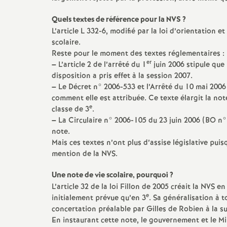
e
Quels textes de référence pour la NVS
?
s
L’article L 332-6, modifié par la loi d’orientation 
scolaire.
Reste pour le moment des textes réglementaires :
E
er
–
L’article 2 de l’arrêté du 1
juin 2006 stipule que 
disposition a pris effet à la session 2007.
n
–
Le Décret n° 2006-533 et l’Arrêté du 10 mai 2006
comment elle est attribuée. Ce texte élargit la note
s
e
classe de 3
.
–
La Circulaire n° 2006-105 du 23 juin 2006 (BO n° 
note.
e
Mais ces textes n’ont plus d’assise législative puisqu
mention de la NVS.
i
Une note de vie scolaire, pourquoi
?
g
L’article 32 de la loi Fillon de 2005 créait la NVS 
e
initialement prévue qu’en 3
. Sa généralisation à 
concertation préalable par Gilles de Robien à la s
n
En instaurant cette note, le gouvernement et le Mi