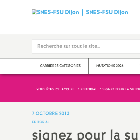
SNES-FSU Dijon
S
y
n
d
CARRIÈRES CATÉGORIES
MUTATIONS 2026
i
VOUS ÊTES ICI :
ACCUEIL
EDITORIAL
SIGNEZ POUR LA SUPPR
c
Avancement d’échelon
Con
Pra
a
Catégories
7 OCTOBRE 2013
Doc
EDITORIAL
t
Classe exceptionnelle
signez pour la s
San