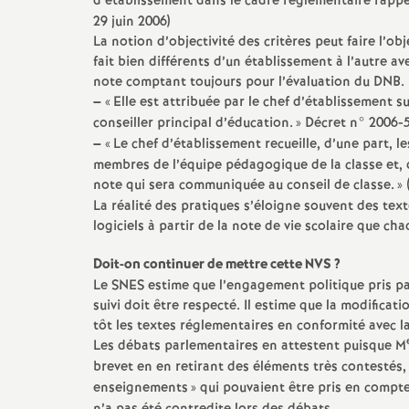
d’établissement dans le cadre réglementaire rappe
29 juin 2006)
e
La notion d’objectivité des critères peut faire l’ob
fait bien différents d’un établissement à l’autre av
c
note comptant toujours pour l’évaluation du DNB.
–
«
Elle est attribuée par le chef d’établissement s
o
conseiller principal d’éducation.
» Décret n° 2006-
–
«
Le chef d’établissement recueille, d’une part, l
membres de l’équipe pédagogique de la classe et, d’a
n
note qui sera communiquée au conseil de classe.
»
La réalité des pratiques s’éloigne souvent des textes
d
logiciels à partir de la note de vie scolaire que c
d
Doit-on continuer de mettre cette NVS
?
Le SNES estime que l’engagement politique pris par
suivi doit être respecté. Il estime que la modificati
e
tôt les textes réglementaires en conformité avec la
Les débats parlementaires en attestent puisque M
g
brevet en en retirant des éléments très contestés, 
enseignements
» qui pouvaient être pris en compte,