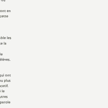
6 du
sont en
 cette
able les
te la
de
élèves.
qui ont
au plus
catif.
 le
utres
 parole