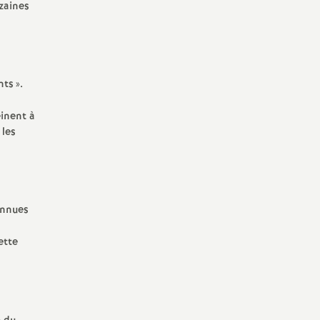
zaines
nts
».
einent à
 les
connues
ette