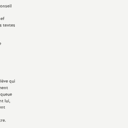
Conseil
hef
s textes
e
élève qui
ment
a queue
t lui,
ent
tre.