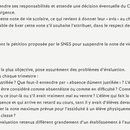
prendre ses responsabilités et attende une décision éventuelle du 
urgence.
tte note de vie scolaire, ce qui revient à donner leur «
avis
» au c
le de fixer cette note s’il souhaite l’attribuer, dans le respect de
nt la pétition proposée par le SNES pour suspendre la note de vi
e la plus objective, pose assurément des problèmes d’évaluation.
 chaque trimestre :
stifiée
? Que faut-il entendre par «
absence dûment justifiée
»
? L’
-il être considéré comme absentéiste ou comme en difficulté
? Com
u ce jour-là ou s’il avait vraiment mal au ventre
? L’élève qui fait l
ence et qui arrive en retard au cours, tant il y avait d’élèves devan
ner la note maximum prévue pour l’assiduité à un élève physiquem
 classe
?
’évaluation retenus diffèrent grandement d’un établissement à l’au