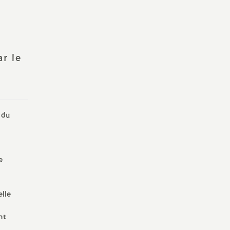
Yonne
2024
e
r le
ues
 du
e
elle
nt