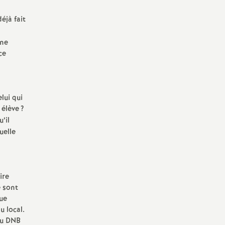
éjà fait
une
ce
lui qui
 élève
?
’il
uelle
ire
e sont
que
u local.
du DNB