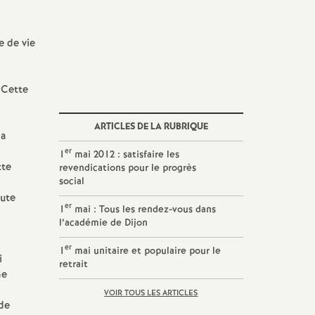
e de vie
. Cette
ARTICLES DE LA RUBRIQUE
la
er
1
mai 2012 : satisfaire les
tte
revendications pour le progrès
social
oute
er
1
mai : Tous les rendez-vous dans
l’académie de Dijon
er
1
mai unitaire et populaire pour le
i
retrait
ne
VOIR TOUS LES ARTICLES
 de