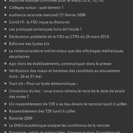
Majorité absolue confortée pour le SNES (52%, +0,7%)
Collèges ruraux : quel devenir
?
Audience rectorale mercredi 27 février 2008
Covid19 : la FSU reçue au Rectorat
Les pratiques artistiques hors de l’école
?
Déclaration préalable de la FSU au CTPA du 24 mars 2010
Réforme des lycées bis
La violence scolaire mérite mieux que des affichages médiatiques
sécuritaires
Agir dans les établissements, communiquer dans la presse
Vérification des voeux et barèmes des candidats au mouvement
intra : 26 et 27 mai
Tract A4 «
Pour un lycée démocratique
»
Correction du bac : nous avons obtenu le recul de la date de saisie
des notes
!!
Un rassemblement de TZR a eu lieu devant le rectorat lundi 6 juilllet
Rassemblement des TZR lundi 6 juillet
Rentrée 2009
Le SNES Académique analyse les conditions de la rentrée
Stagiaires, admis et admissibles, bienvenue dans l’académie de