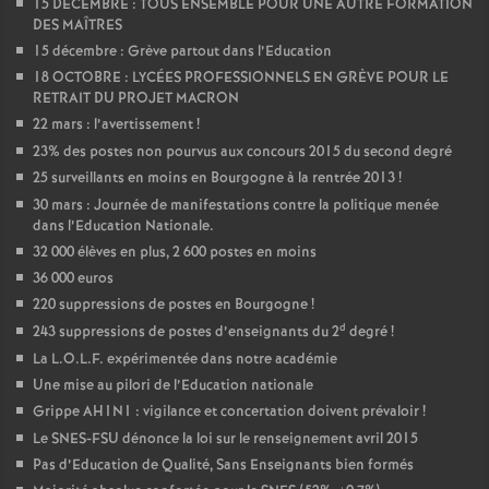
15 DÉCEMBRE : TOUS ENSEMBLE POUR UNE AUTRE FORMATION
DES MAÎTRES
15 décembre : Grève partout dans l’Education
18 OCTOBRE : LYCÉES PROFESSIONNELS EN GRÈVE POUR LE
RETRAIT DU PROJET MACRON
22 mars : l’avertissement
!
23% des postes non pourvus aux concours 2015 du second degré
25 surveillants en moins en Bourgogne à la rentrée 2013
!
30 mars : Journée de manifestations contre la politique menée
dans l’Education Nationale.
32 000 élèves en plus, 2 600 postes en moins
36 000 euros
220 suppressions de postes en Bourgogne
!
d
243 suppressions de postes d’enseignants du 2
degré
!
La L.O.L.F. expérimentée dans notre académie
Une mise au pilori de l’Education nationale
Grippe AH1N1 : vigilance et concertation doivent prévaloir
!
Le SNES-FSU dénonce la loi sur le renseignement avril 2015
Pas d’Education de Qualité, Sans Enseignants bien formés