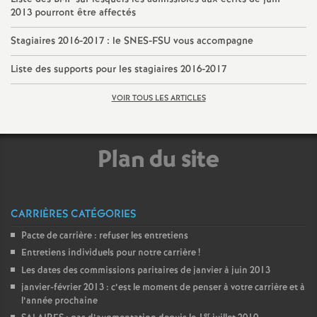
2013 pourront être affectés
o
Stagiaires 2016-2017 : le SNES-FSU vous accompagne
u
Liste des supports pour les stagiaires 2016-2017
r
VOIR TOUS LES ARTICLES
s
Plan du site
CARRIÈRES CATÉGORIES
Pacte de carrière : refuser les entretiens
Entretiens individuels pour notre carrière
!
Les dates des commissions paritaires de janvier à juin 2013
janvier-février 2013 : c’est le moment de penser à votre carrière et à
l’année prochaine
er