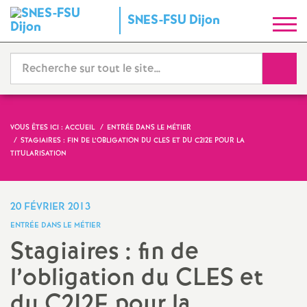
S
SNES-FSU Dijon
y
Reche
n
d
VOUS ÊTES ICI :
ACCUEIL
ENTRÉE DANS LE MÉTIER
STAGIAIRES : FIN DE L’OBLIGATION DU CLES ET DU C2I2E POUR LA
i
TITULARISATION
c
20 FÉVRIER 2013
a
ENTRÉE DANS LE MÉTIER
Stagiaires : fin de
t
l’obligation du CLES et
N
du C2I2E pour la