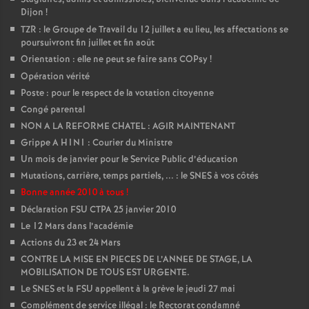
Dijon
!
TZR : le Groupe de Travail du 12 juillet a eu lieu, les affectations se
poursuivront fin juillet et fin août
Orientation : elle ne peut se faire sans COPsy
!
Opération vérité
Poste : pour le respect de la votation citoyenne
Congé parental
NON A LA REFORME CHATEL : AGIR MAINTENANT
Grippe A H1N1 : Courier du Ministre
Un mois de janvier pour le Service Public d’éducation
Mutations, carrière, temps partiels, ... : le SNES à vos côtés
Bonne année 2010 à tous
!
Déclaration FSU CTPA 25 janvier 2010
Le 12 Mars dans l’académie
Actions du 23 et 24 Mars
CONTRE LA MISE EN PIECES DE L’ANNEE DE STAGE, LA
MOBILISATION DE TOUS EST URGENTE.
Le SNES et la FSU appellent à la grève le jeudi 27 mai
Complément de service illégal : le Rectorat condamné