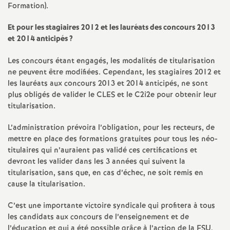
e
Formation).
m
Et pour les stagiaires 2012 et les lauréats des concours 2013
et 2014 anticipés
?
e
Les concours étant engagés, les modalités de titularisation
ne peuvent être modifiées. Cependant, les stagiaires 2012 et
n
les lauréats aux concours 2013 et 2014 anticipés, ne sont
plus obligés de valider le CLES et le C2i2e pour obtenir leur
t
titularisation.
L’administration prévoira l’obligation, pour les recteurs, de
s
mettre en place des formations gratuites pour tous les néo-
titulaires qui n’auraient pas validé ces certifications et
d
devront les valider dans les 3 années qui suivent la
titularisation, sans que, en cas d’échec, ne soit remis en
e
cause la titularisation.
C’est une importante victoire syndicale qui profitera à tous
S
les candidats aux concours de l’enseignement et de
l’éducation et qui a été possible grâce à l’action de la FSU,