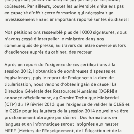
e
sans qu’elles soient validées en sus par des certifications
coûteuses. Par ailleurs, toutes les universités n’étaient pas
s
en capacité d’offrir cette formation qui nécessitait un
investissement financier important reporté sur les étudiants
!
E
Nos pétitions ont rassemblé plus de 10000 signatures, nous
n’avons cessé d’interpeller le ministère dans nos
n
communiqués de presse, au travers de lettre ouverte et lors
d’audiences auprès du cabinet, des recteur
s
Après un report de l’exigence de ces certifications à la
session 2012, l’obtention de nombreuses dispenses et
e
équivalences, puis le report de l’exigence à la date de
titularisation, nous venons d’obtenir gain de cause
! La
i
Direction Générale des Ressources Humaines (DGRH) a
annoncé officiellement, au Comité Technique Ministériel
g
(CTM) du 19 février 2013, que l’exigence de valider le CLES et
le C2i2e pour les lauréats de la session 2014 nouvelle va être
prochainement abrogée par décret . Des formations en
n
langues et en informatique seront intégrées aux master
MEEF (Métiers de l’Enseignement, de l’Éducation et de la