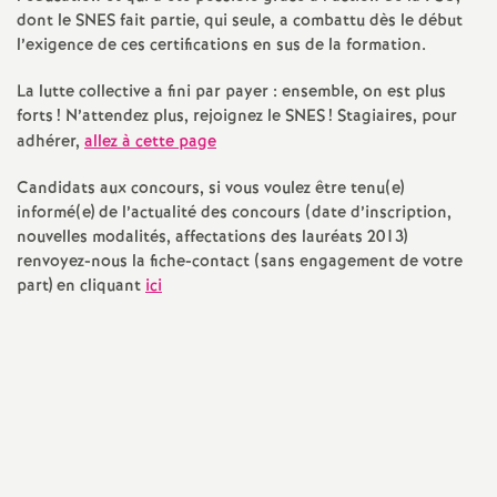
e
dont le SNES fait partie, qui seule, a combattu dès le début
l’exigence de ces certifications en sus de la formation.
c
La lutte collective a fini par payer : ensemble, on est plus
forts
! N’attendez plus, rejoignez le SNES
! Stagiaires, pour
o
adhérer,
allez à cette page
n
Candidats aux concours, si vous voulez être tenu(e)
informé(e) de l’actualité des concours (date d’inscription,
nouvelles modalités, affectations des lauréats 2013)
d
renvoyez-nous la fiche-contact (sans engagement de votre
part) en cliquant
ici
d
e
g
r