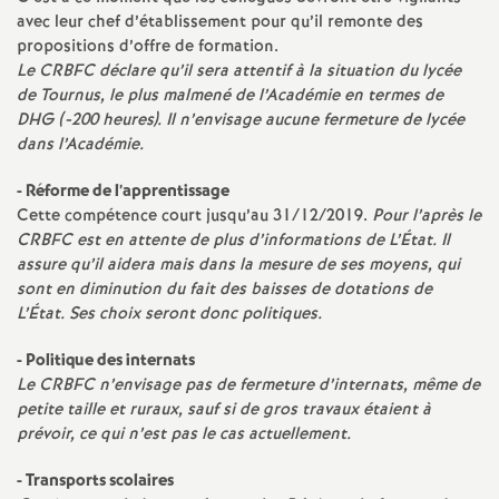
avec leur chef d’établissement pour qu’il remonte des
é
propositions d’offre de formation.
Le CRBFC déclare qu’il sera attentif à la situation du lycée
O
de Tournus, le plus malmené de l’Académie en termes de
DHG (-200 heures). Il n’envisage aucune fermeture de lycée
r
dans l’Académie.
- Réforme de l’apprentissage
l
Cette compétence court jusqu’au 31/12/2019.
Pour l’après le
CRBFC est en attente de plus d’informations de L’État. Il
é
assure qu’il aidera mais dans la mesure de ses moyens, qui
sont en diminution du fait des baisses de dotations de
a
L’État. Ses choix seront donc politiques.
- Politique des internats
n
Le CRBFC n’envisage pas de fermeture d’internats, même de
petite taille et ruraux, sauf si de gros travaux étaient à
s
prévoir, ce qui n’est pas le cas actuellement.
T
- Transports scolaires