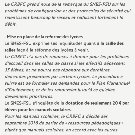
e
Le CRBFC prend note de la remarque du SNES-FSU sur les
problèmes de configuration et des protocoles de sécurité qui
m
ralentissent beaucoup le réseau et réduisent fortement le
débit.
e
- Mise en place de la réforme des lycées
Le SNES-FSU exprime ses inquiétudes quant à la
taille des
n
salles
face à la réforme des lycées à venir.
Le CRBFC n’a pas de réponses à donner pour les problèmes
t
d’accueil dans les salles de classe si les effectifs dépassent
35 élèves, et ne pourra pas répondre aux dernières
demandes présentées par certains lycées. La procédure à
s
suivre est de formuler ses demandes pour le Plan Pluriannuel
d’Equipement, et de les renouveler jusqu’à ce qu’elles
d
deviennent prioritaires.
Le SNES-FSU s’inquiète de la
dotation de seulement 20 € par
e
élèves pour les manuels scolaires.
Pour les manuels scolaires, le CRBFC a décidé dès
S
septembre 2018 de parler de «
ressources pédagogiques
»
plutôt que manuels scolaires, en accord avec les autres