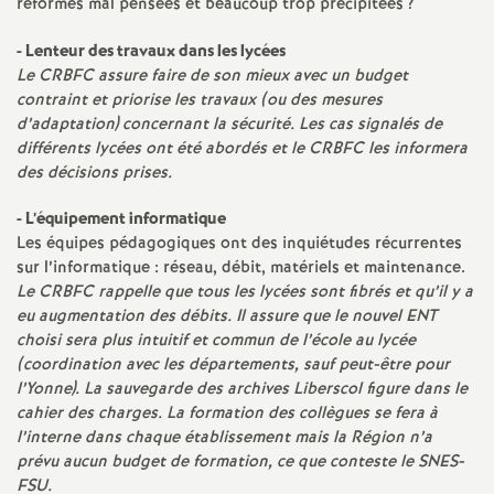
e
réformes mal pensées et beaucoup trop précipitées
?
s
- Lenteur des travaux dans les lycées
Le CRBFC assure faire de son mieux avec un budget
contraint et priorise les travaux (ou des mesures
E
d’adaptation) concernant la sécurité. Les cas signalés de
différents lycées ont été abordés et le CRBFC les informera
n
des décisions prises.
s
- L’équipement informatique
Les équipes pédagogiques ont des inquiétudes récurrentes
sur l’informatique : réseau, débit, matériels et maintenance.
e
Le CRBFC rappelle que tous les lycées sont fibrés et qu’il y a
eu augmentation des débits. Il assure que le nouvel ENT
i
choisi sera plus intuitif et commun de l’école au lycée
(coordination avec les départements, sauf peut-être pour
g
l’Yonne). La sauvegarde des archives Liberscol figure dans le
cahier des charges. La formation des collègues se fera à
l’interne dans chaque établissement mais la Région n’a
n
prévu aucun budget de formation, ce que conteste le SNES-
FSU.