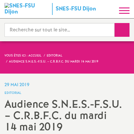
S
SNES-FSU Dijon
y
Reche
n
d
VOUS ÊTES ICI :
ACCUEIL
EDITORIAL
AUDIENCE S.N.E.S.-F.S.U. – C.R.B.F.C. DU MARDI 14 MAI 2019
i
c
29 MAI 2019
EDITORIAL
a
Audience S.N.E.S.-F.S.U.
– C.R.B.F.C. du mardi
t
14 mai 2019
N