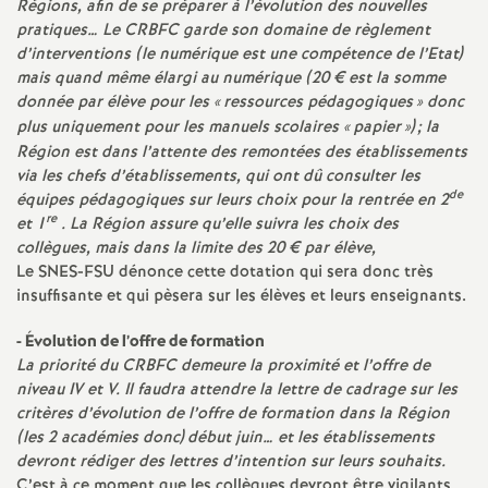
Régions, afin de se préparer à l’évolution des nouvelles
e
pratiques… Le CRBFC garde son domaine de règlement
d’interventions (le numérique est une compétence de l’Etat)
c
mais quand même élargi au numérique (20 € est la somme
donnée par élève pour les «
ressources pédagogiques
» donc
o
plus uniquement pour les manuels scolaires «
papier
»)
; la
Région est dans l’attente des remontées des établissements
via les chefs d’établissements, qui ont dû consulter les
n
de
équipes pédagogiques sur leurs choix pour la rentrée en 2
re
et 1
. La Région assure qu’elle suivra les choix des
d
collègues, mais dans la limite des 20 € par élève,
Le SNES-FSU dénonce cette dotation qui sera donc très
d
insuffisante et qui pèsera sur les élèves et leurs enseignants.
- Évolution de l’offre de formation
e
La priorité du CRBFC demeure la proximité et l’offre de
niveau IV et V. Il faudra attendre la lettre de cadrage sur les
g
critères d’évolution de l’offre de formation dans la Région
(les 2 académies donc) début juin… et les établissements
r
devront rédiger des lettres d’intention sur leurs souhaits.
C’est à ce moment que les collègues devront être vigilants