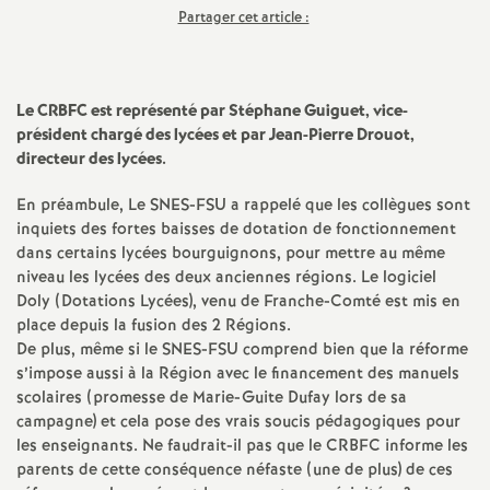
Partager cet article :
a
t
Le CRBFC est représenté par Stéphane Guiguet, vice-
président chargé des lycées et par Jean-Pierre Drouot,
i
directeur des lycées.
o
En préambule, Le SNES-FSU a rappelé que les collègues sont
inquiets des fortes baisses de dotation de fonctionnement
dans certains lycées bourguignons, pour mettre au même
n
niveau les lycées des deux anciennes régions. Le logiciel
Doly (Dotations Lycées), venu de Franche-Comté est mis en
a
place depuis la fusion des 2 Régions.
De plus, même si le SNES-FSU comprend bien que la réforme
l
s’impose aussi à la Région avec le financement des manuels
scolaires (promesse de Marie-Guite Dufay lors de sa
campagne) et cela pose des vrais soucis pédagogiques pour
d
les enseignants. Ne faudrait-il pas que le CRBFC informe les
parents de cette conséquence néfaste (une de plus) de ces