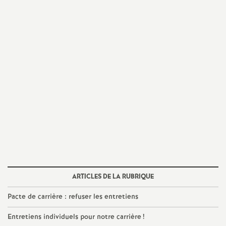
e
c
o
n
d
d
e
ARTICLES DE LA RUBRIQUE
g
Pacte de carrière : refuser les entretiens
r
Entretiens individuels pour notre carrière
!