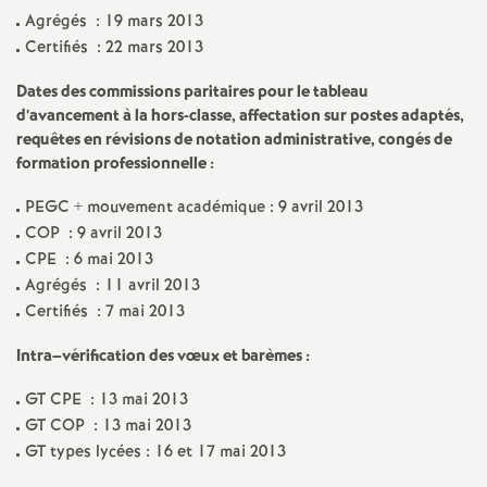
e
Agrégés : 19 mars 2013
s
Certifiés : 22 mars 2013
Dates des commissions paritaires pour le tableau
E
d’avancement à la hors-classe, affectation sur postes adaptés,
requêtes en révisions de notation administrative, congés de
n
formation professionnelle :
PEGC + mouvement académique : 9 avril 2013
s
COP : 9 avril 2013
CPE : 6 mai 2013
e
Agrégés : 11 avril 2013
Certifiés : 7 mai 2013
i
Intra–vérification des vœux et barèmes :
g
GT CPE : 13 mai 2013
GT COP : 13 mai 2013
n
GT types lycées : 16 et 17 mai 2013