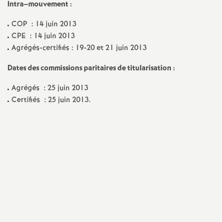
e
Intra–mouvement :
COP : 14 juin 2013
m
CPE : 14 juin 2013
Agrégés-certifiés : 19-20 et 21 juin 2013
e
Dates des commissions paritaires de titularisation :
n
Agrégés : 25 juin 2013
Certifiés : 25 juin 2013.
t
s
d
e
S