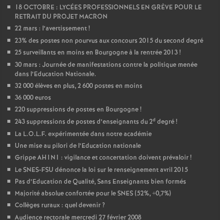
18 OCTOBRE : LYCÉES PROFESSIONNELS EN GRÈVE POUR LE
RETRAIT DU PROJET MACRON
22 mars : l’avertissement
!
23% des postes non pourvus aux concours 2015 du second degré
25 surveillants en moins en Bourgogne à la rentrée 2013
!
30 mars : Journée de manifestations contre la politique menée
dans l’Education Nationale.
32 000 élèves en plus, 2 600 postes en moins
36 000 euros
220 suppressions de postes en Bourgogne
!
d
243 suppressions de postes d’enseignants du 2
degré
!
La L.O.L.F. expérimentée dans notre académie
Une mise au pilori de l’Education nationale
Grippe AH1N1 : vigilance et concertation doivent prévaloir
!
Le SNES-FSU dénonce la loi sur le renseignement avril 2015
Pas d’Education de Qualité, Sans Enseignants bien formés
Majorité absolue confortée pour le SNES (52%, +0,7%)
Collèges ruraux : quel devenir
?
Audience rectorale mercredi 27 février 2008