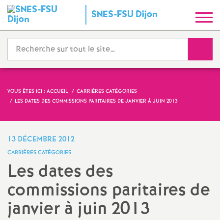
S
SNES-FSU Dijon
y
Reche
n
d
VOUS ÊTES ICI :
ACCUEIL
CARRIÈRES CATÉGORIES
LES DATES DES COMMISSIONS PARITAIRES DE JANVIER À JUIN 2013
i
c
13 DÉCEMBRE 2012
CARRIÈRES CATÉGORIES
a
Les dates des
commissions paritaires de
t
janvier à juin 2013
N