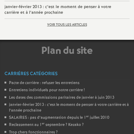
é
janvier-février 2013 : c’est le moment de penser à votre
carrière et à l’année prochaine
O
VOIR TOUS LES ARTICLES
r
Plan du site
l
é
CARRIÈRES CATÉGORIES
a
Pacte de carrière : refuser les entretiens
Entretiens individuels pour notre carrière
!
Les dates des commissions paritaires de janvier à juin 2013
n
janvier-février 2013 : c’est le moment de penser à votre carrière et à
l’année prochaine
s
er
SALAIRES : pas d’augmentation depuis le 1
juillet 2010
er
Reclassement au 1
septembre
? Kezako
?
T
Trop chers fonctionnaires
?