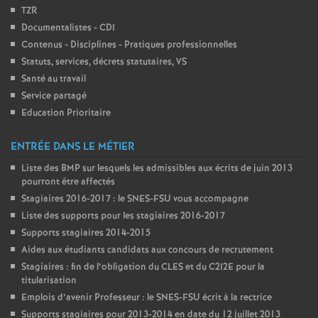
TZR
Documentalistes - CDI
Contenus - Disciplines - Pratiques professionnelles
Statuts, services, décrets statutaires, VS
Santé au travail
Service partagé
Education Prioritaire
ENTRÉE DANS LE MÉTIER
Liste des BMP sur lesquels les admissibles aux écrits de juin 2013
pourront être affectés
Stagiaires 2016-2017 : le SNES-FSU vous accompagne
Liste des supports pour les stagiaires 2016-2017
Supports stagiaires 2014-2015
Aides aux étudiants candidats aux concours de recrutement
Stagiaires : fin de l’obligation du CLES et du C2I2E pour la
titularisation
Emplois d’avenir Professeur : le SNES-FSU écrit à la rectrice
Supports stagiaires pour 2013-2014 en date du 12 juillet 2013