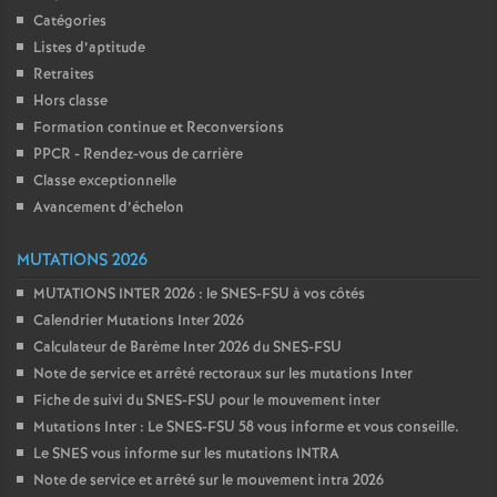
Catégories
o
Listes d’aptitude
Retraites
u
Hors classe
Formation continue et Reconversions
r
PPCR - Rendez-vous de carrière
Classe exceptionnelle
s
Avancement d’échelon
MUTATIONS 2026
MUTATIONS INTER 2026 : le SNES-FSU à vos côtés
Calendrier Mutations Inter 2026
Calculateur de Barème Inter 2026 du SNES-FSU
Note de service et arrêté rectoraux sur les mutations Inter
Fiche de suivi du SNES-FSU pour le mouvement inter
Mutations Inter : Le SNES-FSU 58 vous informe et vous conseille.
Le SNES vous informe sur les mutations INTRA
Note de service et arrêté sur le mouvement intra 2026