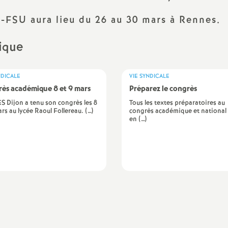
vice partagé
Congrès SNES-FSU 
-FSU aura lieu du 26 au 30 mars à Rennes.
tuts, services, décrets
Formation syndical
tutaires, VS
rique
Instances académiq
R
NDICALE
VIE SYNDICALE
culaires/Notes services
ès académique 8 et 9 mars
Préparez le congrès
S Dijon a tenu son congrès les 8
Tous les textes préparatoires au
ars au lycée Raoul Follereau. (…)
congrès académique et national
en (…)