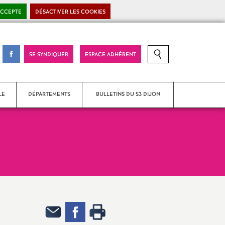
ACCEPTE
DÉSACTIVER LES COOKIES
Visitez
SE SYNDIQUER
ESPACE ADHÉRENT
RECHERCHE SUR LE SITE
notre
page
Facebook
LE
DÉPARTEMENTS
BULLETINS DU S3 DIJON
trative
Côte-d’Or
du SNES
Nièvre
Saône-et-Loire
SU 2018
Yonne