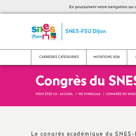
En poursuivant votre navigation sur ce
S
SNES-FSU Dijon
y
n
CARRIÈRES CATÉGORIES
MUTATIONS 2026
d
Congrès du SNE
i
Avancement d’échelon
Con
Pra
VOUS ÊTES ICI :
ACCUEIL
VIE SYNDICALE
CONGRÈS DU SNES-
c
Catégories
Doc
Classe exceptionnelle
a
San
Hors classe
Le congrès académique du SNES-FS