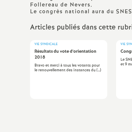
t
Ser
Follereau de Nevers.
Le congrès national aura du SNES
Listes d’aptitude
N
Sta
sta
Articles publiés dans cette rub
PPCR - Rendez-vous de
a
carrière
TZ
t
VIE SYNDICALE
VIE SY
Retraites
Cir
Résultats du vote d’orientation
Congr
2018
i
Circulaires/Notes services
Le SNE
et 9 m
Bravo et merci à tous les votants pour
le renouvellement des instances du (…)
o
n
a
l