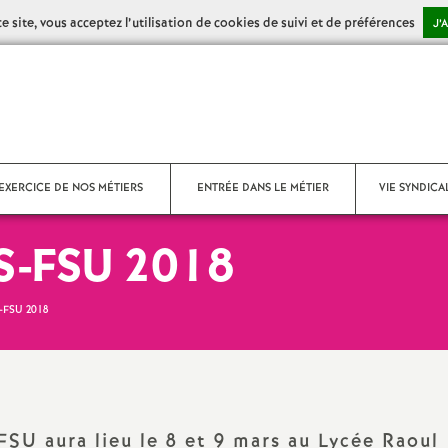
 site, vous acceptez l’utilisation de cookies de suivi et de préférences
J’
EXERCICE DE NOS MÉTIERS
ENTRÉE DANS LE MÉTIER
VIE SYNDICA
S-FSU 2018
tenus - Disciplines -
Commission Adminis
tiques professionnelles
Académique (CAA) 
FSU 2018
umentalistes - CDI
Congrès 2021
té au travail
Congrès du SNES-F
U aura lieu le 8 et 9 mars au Lycée Raoul